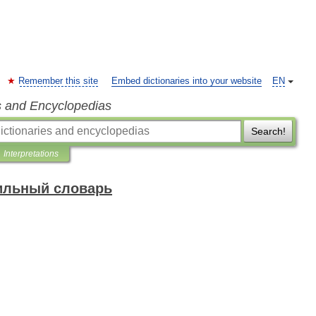
Remember this site
Embed dictionaries into your website
EN
s and Encyclopedias
Search!
Interpretations
ильный словарь