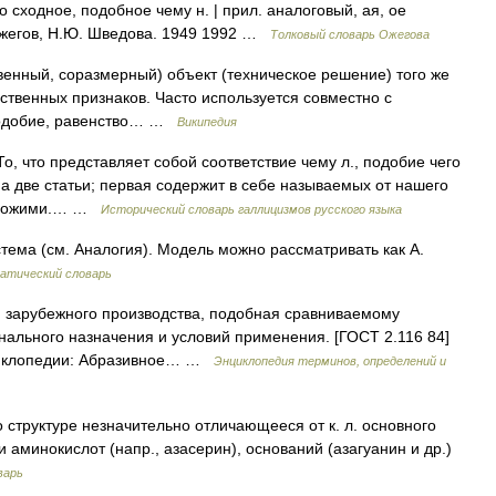
о сходное, подобное чему н. | прил. аналоговый, ая, ое
 Ожегов, Н.Ю. Шведова. 1949 1992 …
Толковый словарь Ожегова
твенный, соразмерный) объект (техническое решение) того же
ственных признаков. Часто используется совместно с
 подобие, равенство… …
Википедия
 То, что представляет собой соответствие чему л., подобие чего
а две статьи; первая содержит в себе называемых от нашего
 похожими.… …
Исторический словарь галлицизмов русского языка
тема (см. Аналогия). Модель можно рассматривать как А.
атический словарь
 зарубежного производства, подобная сравниваемому
ального назначения и условий применения. [ГОСТ 2.116 84]
циклопедии: Абразивное… …
Энциклопедия терминов, определений и
о структуре незначительно отличающееся от к. л. основного
 аминокислот (напр., азасерин), оснований (азагуанин и др.)
варь