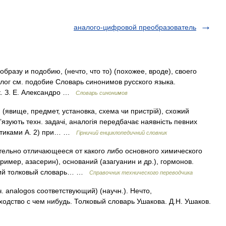
аналого-цифровой преобразователь
бразу и подобию, (нечто, что то) (похожее, вроде), своего
лог см. подобие Словарь синонимов русского языка.
к. З. Е. Александро …
Словарь синонимов
 (явище, предмет, установка, схема чи пристрій), схожий
’язують техн. задачі, аналогія передбачає наявність певних
истиками А. 2) при… …
Гірничий енциклопедичний словник
тельно отличающееся от какого либо основного химического
ример, азасерин), оснований (азагуанин и др.), гормонов.
сский толковый словарь… …
Справочник технического переводчика
. analogos соответствующий) (научн.). Нечто,
одство с чем нибудь. Толковый словарь Ушакова. Д.Н. Ушаков.