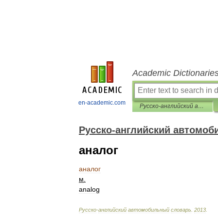
Academic Dictionarie
en-academic.com
Русско-английский автомобильный словарь
Русско-английский автомоб
аналог
аналог
м
.
analog
Русско
-
английский
автомобильный
словарь
.
2013
.