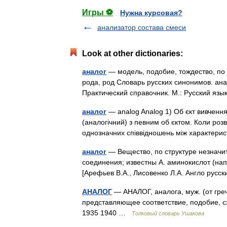
Игры ⚽
Нужна курсовая?
анализатор состава смеси
Look at other dictionaries:
аналог
— модель, подобие, тождество, по о
рода, род Словарь русских синонимов. ана
Практический справочник. М.: Русский язы
аналог
— analog Analog 1) Об єкт вивчення
(аналогічний) з певним об єктом. Коли розв
однозначних співвідношень між характер
аналог
— Вещество, по структуре незначи
соединения; известны А. аминокислот (нап
[Арефьев В.А., Лисовенко Л.А. Англо ру
АНАЛОГ
— АНАЛОГ, аналога, муж. (от греч
представляющее соответствие, подобие, сх
1935 1940 …
Толковый словарь Ушакова