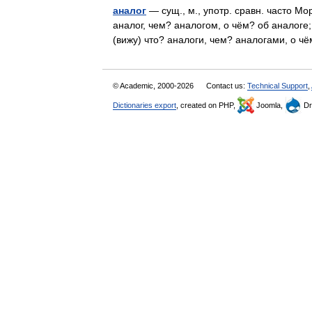
аналог
— сущ., м., употр. сравн. часто Мо
аналог, чем? аналогом, о чём? об аналоге;
(вижу) что? аналоги, чем? аналогами, о 
© Academic, 2000-2026
Contact us:
Technical Support
,
Dictionaries export
, created on PHP,
Joomla,
Dr