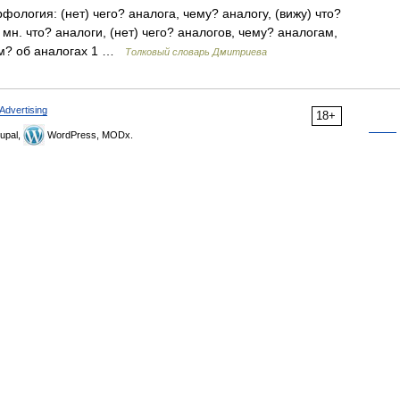
рфология: (нет) чего? аналога, чему? аналогу, (вижу) что?
 мн. что? аналоги, (нет) чего? аналогов, чему? аналогам,
чём? об аналогах 1 …
Толковый словарь Дмитриева
Advertising
18+
upal,
WordPress, MODx.