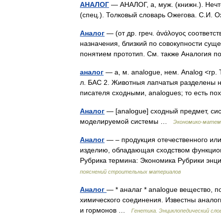
АНАЛОГ
— АНАЛОГ, а, муж. (книжн.). Нечт
(спец.). Толковый словарь Ожегова. С.И.
Аналог
— (от др. греч. ἀνάλογος соответс
назначения, близкий по совокупности суще
понятием прототип. См. также Аналогия
аналог
— а, м. analogue, нем. Analog <гр.
л. БАС 2. Животныя лапчатыя разделены н
писателя сходными, analogues; то есть
Аналог
— [analogue] сходный предмет, сис
моделируемой системы …
Экономико-матем
Аналог
— – продукция отечественного или
изделию, обладающая сходством функцион
Рубрика термина: Экономика Рубрики эн
пояснений строительных материалов
Аналог
— * аналаг * analogue вещество, п
химического соединения. Известны аналоги
и гормонов …
Генетика. Энциклопедический сло